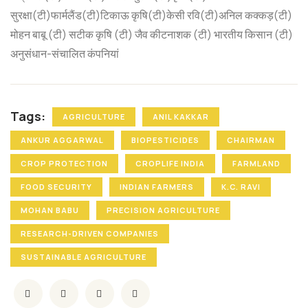
सुरक्षा(टी)फार्मलैंड(टी)टिकाऊ कृषि(टी)केसी रवि(टी)अनिल कक्कड़(टी)
मोहन बाबू (टी) सटीक कृषि (टी) जैव कीटनाशक (टी) भारतीय किसान (टी)
अनुसंधान-संचालित कंपनियां
Tags:
AGRICULTURE
ANIL KAKKAR
ANKUR AGGARWAL
BIOPESTICIDES
CHAIRMAN
CROP PROTECTION
CROPLIFE INDIA
FARMLAND
FOOD SECURITY
INDIAN FARMERS
K.C. RAVI
MOHAN BABU
PRECISION AGRICULTURE
RESEARCH-DRIVEN COMPANIES
SUSTAINABLE AGRICULTURE