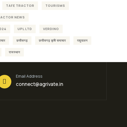
TAFE TRACTOR
TOURISMS
RACTOR NEWS
024
UPL LTD
VERDINO
ाचार
छत्तीसगढ़
छत्तीसगढ़ कृषि समाचार
पशुपालन
राजस्थान
Email Address
connect@agrivate.in