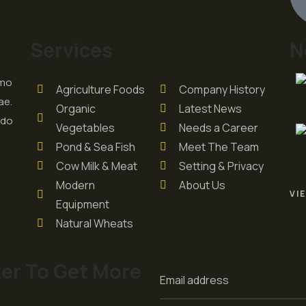
Services
N
smo
Agriculture Foods
Company History
ae.
Organic
Latest News
odo
Vegetables
Needs a Career
Pond & Sea Fish
Meet The Team
Cow Milk & Meat
Setting & Privacy
Modern
About Us
VI
Equipment
Natural Wheats
er To Get More