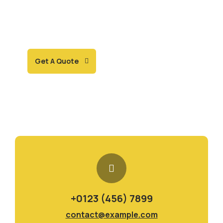
SPECIAL ADVISORS
Quis autem vel eum iure
repreh ende
Get A Quote
+0123 (456) 7899
contact@example.com