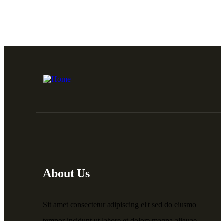
About Us
Sit amet consectetur adipiscing elit sed do eiusmo
tempor incidunt ut labore et dolore magna aliquae.