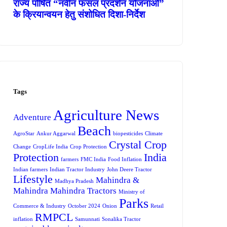
राज्य पोषित “नवीन फसल प्रदर्शन योजनाओं”
के क्रियान्वयन हेतु संशोधित दिशा-निर्देश
Tags
Agriculture News
Adventure
Beach
AgroStar
Ankur Aggarwal
biopesticides
Climate
Crystal Crop
Change
CropLife India
Crop Protection
Protection
India
farmers
FMC India
Food Inflation
Indian farmers
Indian Tractor Industry
John Deere Tractor
Lifestyle
Mahindra &
Madhya Pradesh
Mahindra
Mahindra Tractors
Ministry of
Parks
Commerce & Industry
October 2024
Onion
Retail
RMPCL
inflation
Samunnati
Sonalika Tractor