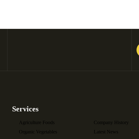
Services
Agriculture Foods
Company History
Organic Vegetables
Latest News