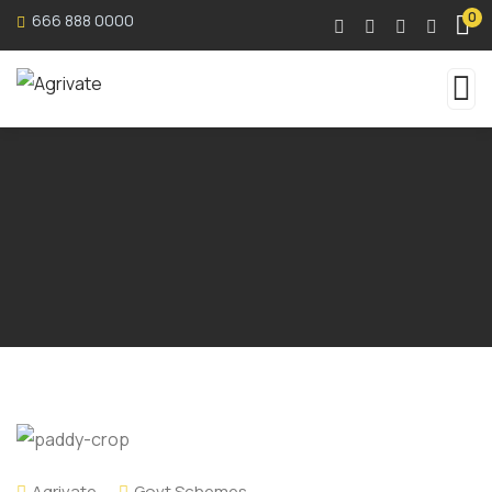
0
666 888 0000
Agrivate
Govt Schemes