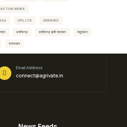
RACTOR NEWS
024
UPL LTD
VERDINO
ाचार
छत्तीसगढ़
छत्तीसगढ़ कृषि समाचार
पशुपालन
राजस्थान
Email Address
connect@agrivate.in
News Feeds