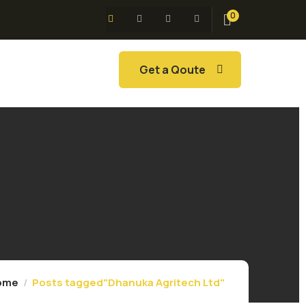
0
Get a Qoute
ome
Posts tagged"Dhanuka Agritech Ltd"