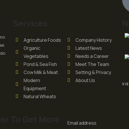
Services
N
smo
Agriculture Foods
Company History
ae.
Organic
Latest News
odo
Vegetables
Needs a Career
Pond & Sea Fish
Meet The Team
Cow Milk & Meat
Setting & Privacy
Modern
About Us
VI
Equipment
Natural Wheats
er To Get More