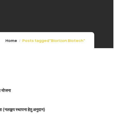
Home
Posts tagged"Biorizon Biotech"
स योजना
ा (नलकूप स्थापना हेतु अनुदान)